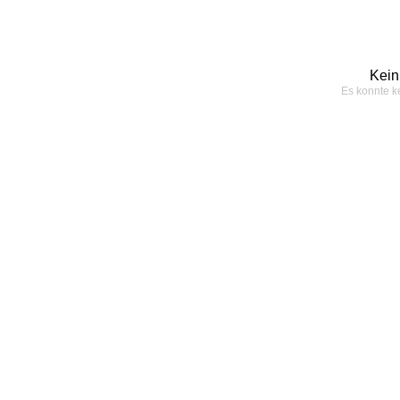
Kein
Es konnte k