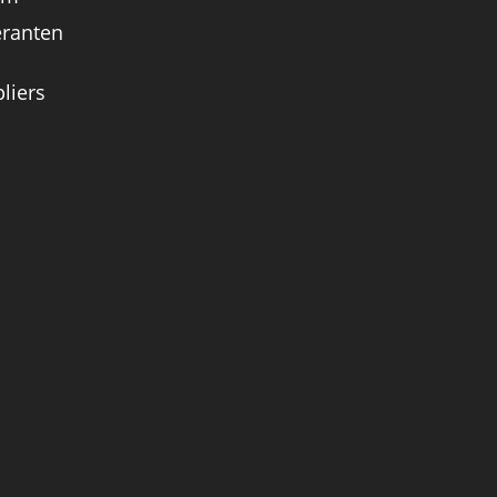
eranten
liers