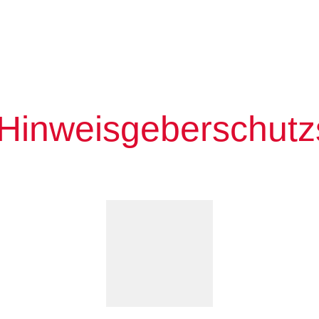
ukte
Lösungen
Media
Unterne
my.corpuls
Hinweisgeberschut