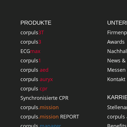
PRODUKTE
UNTER
corpuls
3T
Firmenpr
corpuls
3
Awards
ECG
max
Nachhalt
corpuls
1
News & 
corpuls
aed
Messen 
corpuls
auryx
Kontakt
corpuls
cpr
KARRI
Synchronisierte CPR
Stellen
corpuls
.mission
corpuls 
corpuls
.mission
REPORT
Benefits
corpuls
.manager