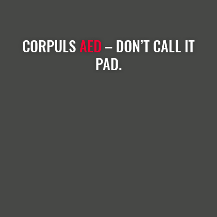
CORPULS
AED
– DON’T CALL IT
PAD.